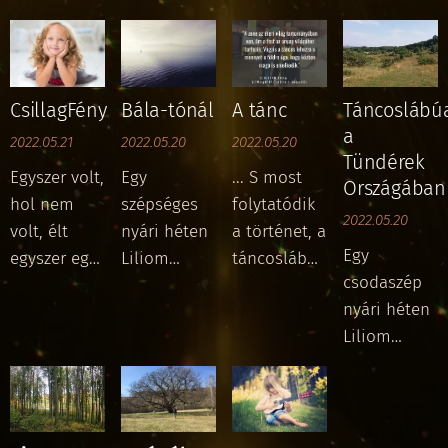
CsillagFény
Bála-tónál
A tánc
Táncoslábú
a
2022.05.21
2022.05.20
2022.05.20
Tündérek
Egyszer volt,
Egy
... S most
Országában
hol nem
szépséges
folytatódik
2022.05.20
volt, élt
nyári héten
a történet, a
Egy
egyszer egy
Liliom
táncoslábúakkal,
csodaszép
leány - úgy
Kisasszony
a Tündérek
nyári héten
hívták:
és Teknős
Országában
Liliom
Liliom
Úrfi, újból
eltöltött
Kisasszony
kisasszony -
együtt
hétről.
épp a
a
töltötték
táncoslábú
Földkerekség
napjaikat.
barátaival, a
legszebb
Most a