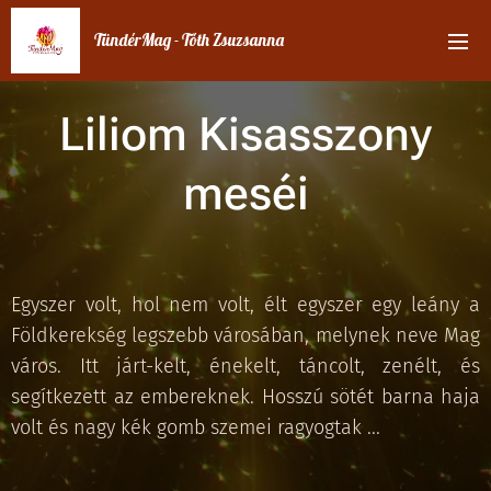
TündérMag - Tóth Zsuzsanna
Liliom Kisasszony
meséi
Egyszer volt, hol nem volt, élt egyszer egy leány a
Földkerekség legszebb városában, melynek neve Mag
város. Itt járt-kelt, énekelt, táncolt, zenélt, és
segítkezett az embereknek. Hosszú sötét barna haja
volt és nagy kék gomb szemei ragyogtak ...