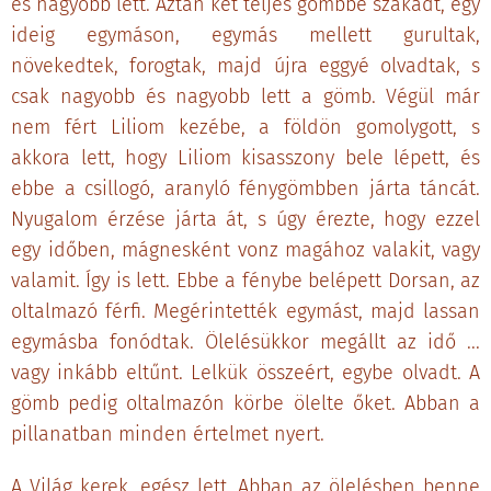
és nagyobb lett. Aztán két teljes gömbbé szakadt, egy
ideig egymáson, egymás mellett gurultak,
növekedtek, forogtak, majd újra eggyé olvadtak, s
csak nagyobb és nagyobb lett a gömb. Végül már
nem fért Liliom kezébe, a földön gomolygott, s
akkora lett, hogy Liliom kisasszony bele lépett, és
ebbe a csillogó, aranyló fénygömbben járta táncát.
Nyugalom érzése járta át, s úgy érezte, hogy ezzel
egy időben, mágnesként vonz magához valakit, vagy
valamit. Így is lett. Ebbe a fénybe belépett Dorsan, az
oltalmazó férfi. Megérintették egymást, majd lassan
egymásba fonódtak. Ölelésükkor megállt az idő ...
vagy inkább eltűnt. Lelkük összeért, egybe olvadt. A
gömb pedig oltalmazón körbe ölelte őket. Abban a
pillanatban minden értelmet nyert.
A Világ kerek, egész lett. Abban az ölelésben benne