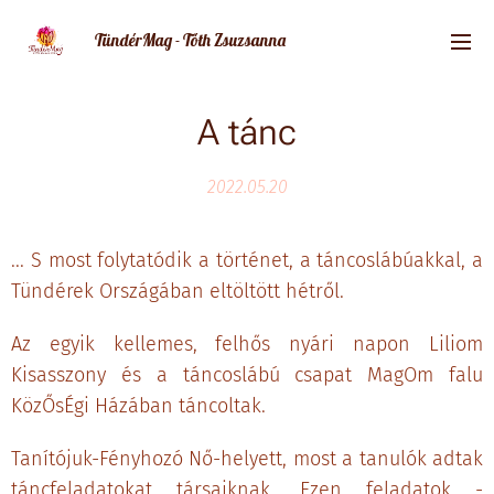
TündérMag - Tóth Zsuzsanna
A tánc
2022.05.20
... S most folytatódik a történet, a táncoslábúakkal, a
Tündérek Országában eltöltött hétről.
Az egyik kellemes, felhős nyári napon Liliom
Kisasszony és a táncoslábú csapat MagOm falu
KözŐsÉgi Házában táncoltak.
Tanítójuk-Fényhozó Nő-helyett, most a tanulók adtak
táncfeladatokat társaiknak. Ezen feladatok -