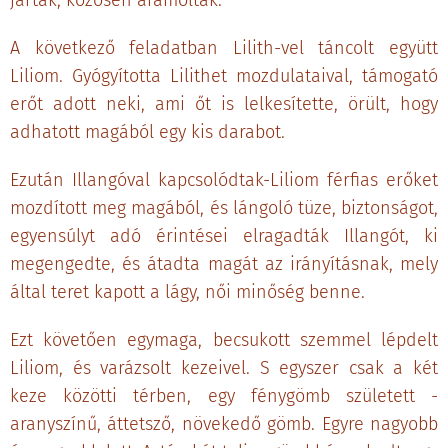
jártak, közösen áramoltak.
A következő feladatban Lilith-vel táncolt együtt
Liliom. Gyógyította Lilithet mozdulataival, támogató
erőt adott neki, ami őt is lelkesítette, örült, hogy
adhatott magából egy kis darabot.
Ezután Illangóval kapcsolódtak-Liliom férfias erőket
mozdított meg magából, és lángoló tüze, biztonságot,
egyensúlyt adó érintései elragadták Illangót, ki
megengedte, és átadta magát az irányításnak, mely
által teret kapott a lágy, női minőség benne.
Ezt követően egymaga, becsukott szemmel lépdelt
Liliom, és varázsolt kezeivel. S egyszer csak a két
keze közötti térben, egy fénygömb született -
aranyszínű, áttetsző, növekedő gömb. Egyre nagyobb