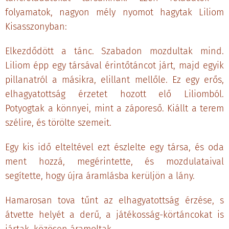
folyamatok, nagyon mély nyomot hagytak Liliom
Kisasszonyban:
Elkezdődött a tánc. Szabadon mozdultak mind.
Liliom épp egy társával érintőtáncot járt, majd egyik
pillanatról a másikra, elillant mellőle. Ez egy erős,
elhagyatottság érzetet hozott elő Liliomból.
Potyogtak a könnyei, mint a záporeső. Kiállt a terem
szélire, és törölte szemeit.
Egy kis idő elteltével ezt észlelte egy társa, és oda
ment hozzá, megérintette, és mozdulataival
segítette, hogy újra áramlásba kerüljön a lány.
Hamarosan tova tűnt az elhagyatottság érzése, s
átvette helyét a derű, a játékosság-körtáncokat is