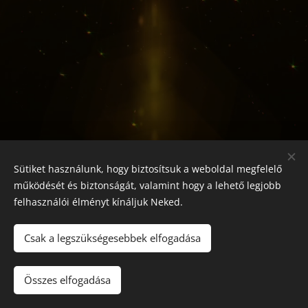
Sütiket használunk, hogy biztosítsuk a weboldal megfelelő
működését és biztonságát, valamint hogy a lehető legjobb
felhasználói élményt kínáljuk Neked.
Csak a legszükségesebbek elfogadása
© TündérMag - Tóth Zsuzsanna
Összes elfogadása
Az oldalt a
Webnode
működteti
Sütik