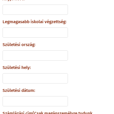
Legmagasabb iskolai végzettség:
Születési ország:
Születési hely:
Születési dátum:
Számlázási cím(Csak magánszemélyre tudunk