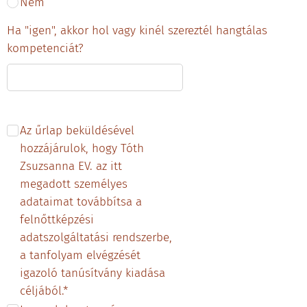
Nem
Ha "igen", akkor hol vagy kinél szereztél hangtálas
kompetenciát?
Az űrlap beküldésével
hozzájárulok, hogy Tóth
Zsuzsanna EV. az itt
megadott személyes
adataimat továbbítsa a
felnőttképzési
adatszolgáltatási rendszerbe,
a tanfolyam elvégzését
igazoló tanúsítvány kiadása
céljából.*