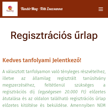
TündérMag - Tóth Zsuzsanna
Regisztrációs űrlap
Kedves tanfolyami Jelentkező!
A választott tanfolyamon való tényleges részvételhez,
illetve az államilag regisztrált tanúsítvány
megszerzéséhez, feltétlenül szükséges a
regisztrációs díj
(egységesen 20.000 Ft)
előzetes
átutalása és az oldalon található regisztrációs űrlap
előzetes kitöltése és beküldése. Amennyiben NEM